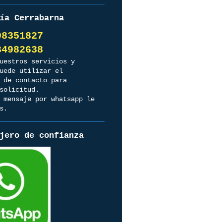
ía Cerrabarna
98351827
82638
uestros servicios y
uede utilizar el
 de contacto para
solicitud.
 mensaje por whatsapp le
s.
jero de confianza