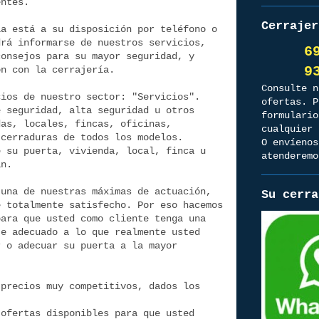
entes.
Cerrajer
ía está a su disposición por teléfono o
rá informarse de nuestros servicios,
6
consejos para su mayor seguridad, y
9349
ón con la cerrajería.
Consulte n
cios de nuestro sector: "Servicios".
ofertas. P
e seguridad, alta seguridad u otros
formulario
das, locales, fincas, oficinas,
cualquier 
 cerraduras de todos los modelos.
O envíenos
e su puerta, vivienda, local, finca u
atenderemo
an.
 una de nuestras máximas de actuación,
Su cerra
e totalmente satisfecho. Por eso hacemos
para que usted como cliente tenga una
te adecuado a lo que realmente usted
r o adecuar su puerta a la mayor
 precios muy competitivos, dados los
 ofertas disponibles para que usted